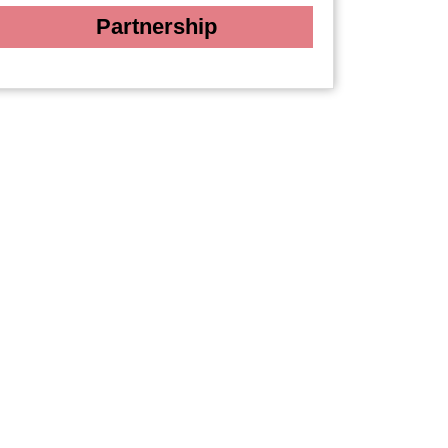
Partnership