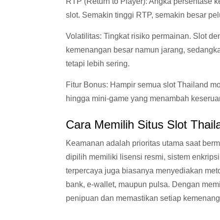
RTP (Return to Player): Angka persentase
slot. Semakin tinggi RTP, semakin besar pe
Volatilitas: Tingkat risiko permainan. Slot 
kemenangan besar namun jarang, sedangkan
tetapi lebih sering.
Fitur Bonus: Hampir semua slot Thailand mod
hingga mini-game yang menambah keseruan
Cara Memilih Situs Slot Thai
Keamanan adalah prioritas utama saat berma
dipilih memiliki lisensi resmi, sistem enkrip
terpercaya juga biasanya menyediakan meto
bank, e-wallet, maupun pulsa. Dengan memili
penipuan dan memastikan setiap kemenang