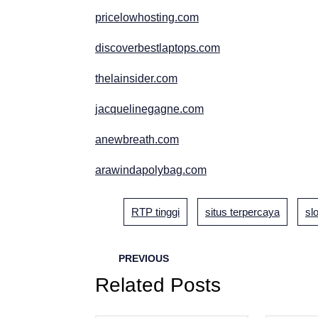
pricelowhosting.com
discoverbestlaptops.com
thelainsider.com
jacquelinegagne.com
anewbreath.com
arawindapolybag.com
RTP tinggi
situs terpercaya
slo
PREVIOUS
Related Posts