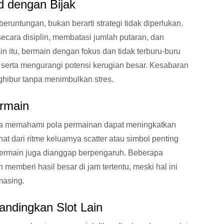
d dengan Bijak
runtungan, bukan berarti strategi tidak diperlukan.
cara disiplin, membatasi jumlah putaran, dan
n itu, bermain dengan fokus dan tidak terburu-buru
erta mengurangi potensi kerugian besar. Kesabaran
ghibur tanpa menimbulkan stres.
rmain
wa memahami pola permainan dapat meningkatkan
at dari ritme keluarnya scatter atau simbol penting
 bermain juga dianggap berpengaruh. Beberapa
emberi hasil besar di jam tertentu, meski hal ini
masing.
andingkan Slot Lain