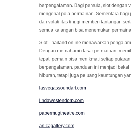
berpengalaman. Bagi pemula, slot dengan vol
mengenal pola permainan. Sementara bagi pe
dan volatilitas tinggi memberi tantangan se
semua kalangan bisa menemukan permaina
Slot Thailand online menawarkan pengalam
Dengan memahami dasar permainan, memilih 
tepat, pemain bisa menikmati setiap putara
berpengalaman, panduan ini menjadi bekal p
hiburan, tetapi juga peluang keuntungan yan
lasvegassoundart.com
lindawestendorp.com
papermugtheatre.com
anicagallery.com