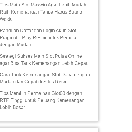
Tips Main Slot Maxwin Agar Lebih Mudah
Raih Kemenangan Tanpa Harus Buang
Waktu
Panduan Daftar dan Login Akun Slot
Pragmatic Play Resmi untuk Pemula
dengan Mudah
Strategi Sukses Main Slot Pulsa Online
agar Bisa Tarik Kemenangan Lebih Cepat
Cara Tarik Kemenangan Slot Dana dengan
Mudah dan Cepat di Situs Resmi
Tips Memilih Permainan Slot88 dengan
RTP Tinggi untuk Peluang Kemenangan
Lebih Besar