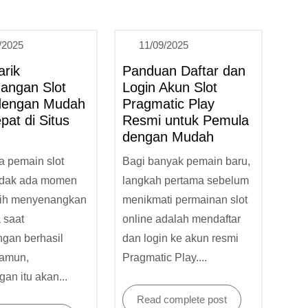
/2025
11/09/2025
arik
Panduan Daftar dan
angan Slot
Login Akun Slot
dengan Mudah
Pragmatic Play
pat di Situs
Resmi untuk Pemula
dengan Mudah
a pemain slot
Bagi banyak pemain baru,
tidak ada momen
langkah pertama sebelum
bih menyenangkan
menikmati permainan slot
 saat
online adalah mendaftar
gan berhasil
dan login ke akun resmi
Namun,
Pragmatic Play....
an itu akan...
Read complete post