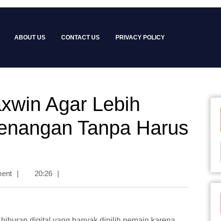
ABOUT US
CONTACT US
PRIVACY POLICY
axwin Agar Lebih
enangan Tanpa Harus
ent
|
20:26
|