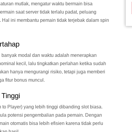
aturan mutlak, mengatur waktu bermain bisa
main saat server tidak terlalu padat, peluang
. Hal ini membantu pemain tidak terjebak dalam spin
rtahap
ng banyak modal dan waktu adalah menerapkan
ominal kecil, lalu tingkatkan perlahan ketika sudah
kan hanya mengurangi risiko, tetapi juga memberi
a fitur bonus muncul.
Tinggi
 Player) yang lebih tinggi dibanding slot biasa.
pula potensi pengembalian pada pemain. Dengan
n otomatis bisa lebih efisien karena tidak perlu
an hasil.