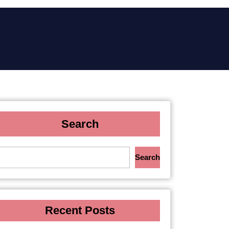
Search
Search
Recent Posts