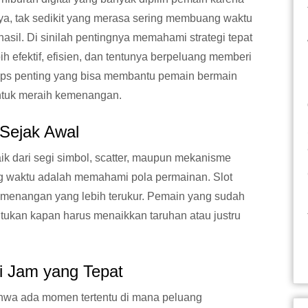
nya, tak sedikit yang merasa sering membuang waktu
sil. Di sinilah pentingnya memahami strategi tepat
h efektif, efisien, dan tentunya berpeluang memberi
s-tips penting yang bisa membantu pemain bermain
ntuk meraih kemenangan.
Sejak Awal
baik dari segi simbol, scatter, maupun mekanisme
ng waktu adalah memahami pola permainan. Slot
menangan yang lebih terukur. Pemain yang sudah
tukan kapan harus menaikkan taruhan atau justru
i Jam yang Tepat
wa ada momen tertentu di mana peluang