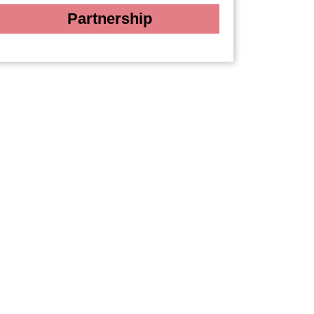
Partnership