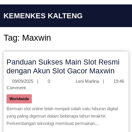
KEMENKES KALTENG
Tag:
Maxwin
Panduan Sukses Main Slot Resmi
dengan Akun Slot Gacor Maxwin
09/09/2025
|
0
Leni Marlina
|
19:46
Comment
Worldwide
Bermain slot online telah menjadi salah satu hiburan digital
yang paling digemari dalam beberapa tahun terakhir.
Perkembangan teknologi membuat permainan...