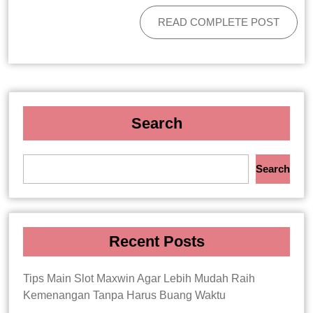
READ COMPLETE POST
Search
Search
Recent Posts
Tips Main Slot Maxwin Agar Lebih Mudah Raih
Kemenangan Tanpa Harus Buang Waktu