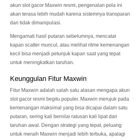
akun slot gacor Maxwin resmi, pengenalan pola ini
akan terasa lebih mudah karena sistemnya transparan
dan tidak dimanipulasi.
Mengamati hasil putaran sebelumnya, mencatat
kapan scatter muncul, atau melihat ritme kemenangan
kecil bisa menjadi petunjuk kapan saat yang tepat
untuk meningkatkan taruhan.
Keunggulan Fitur Maxwin
Fitur Maxwin adalah salah satu alasan mengapa akun
slot gacor resmi begitu populer. Maxwin merujuk pada
kemenangan maksimal yang bisa dicapai dalam satu
putaran, sering kali bernilai ratusan kali lipat dari
taruhan awal. Dengan strategi yang tepat, peluang
untuk meraih Maxwin menjadi lebih terbuka, apalagi