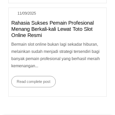
11/09/2025
Rahasia Sukses Pemain Profesional
Menang Berkali-kali Lewat Toto Slot
Online Resmi
Bermain slot online bukan lagi sekadar hiburan,
melainkan sudah menjadi strategi tersendiri bagi
banyak pemain profesional yang berhasil meraih
kemenangan...
Read complete post