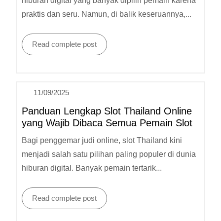
hiburan digital yang banyak dipilih pemain karena
praktis dan seru. Namun, di balik keseruannya,...
Read complete post
11/09/2025
Panduan Lengkap Slot Thailand Online
yang Wajib Dibaca Semua Pemain Slot
Bagi penggemar judi online, slot Thailand kini
menjadi salah satu pilihan paling populer di dunia
hiburan digital. Banyak pemain tertarik...
Read complete post