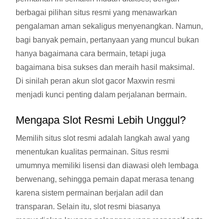
berbagai pilihan situs resmi yang menawarkan
pengalaman aman sekaligus menyenangkan. Namun,
bagi banyak pemain, pertanyaan yang muncul bukan
hanya bagaimana cara bermain, tetapi juga
bagaimana bisa sukses dan meraih hasil maksimal.
Di sinilah peran akun slot gacor Maxwin resmi
menjadi kunci penting dalam perjalanan bermain.
Mengapa Slot Resmi Lebih Unggul?
Memilih situs slot resmi adalah langkah awal yang
menentukan kualitas permainan. Situs resmi
umumnya memiliki lisensi dan diawasi oleh lembaga
berwenang, sehingga pemain dapat merasa tenang
karena sistem permainan berjalan adil dan
transparan. Selain itu, slot resmi biasanya