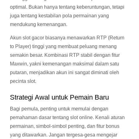
optimal. Bukan hanya tentang keberuntungan, tetapi
juga tentang kestabilan pola permainan yang
mendukung kemenangan.
Akun slot gacor biasanya menawarkan RTP (Return
to Player) tinggi yang membuat peluang menang
semakin besar. Kombinasi RTP stabil dengan fitur
Maxwin, yakni kemenangan maksimal dalam satu
putaran, menjadikan akun ini sangat diminati oleh
pecinta slot.
Strategi Awal untuk Pemain Baru
Bagi pemula, penting untuk memulai dengan
pemahaman dasar tentang slot online. Kenali aturan
permainan, simbol-simbol penting, dan fitur bonus
yang ditawarkan. Jangan tergesa-gesa mengejar