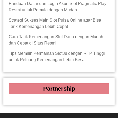
Panduan Daftar dan Login Akun Slot Pragmatic Play
Resmi untuk Pemula dengan Mudah
Strategi Sukses Main Slot Pulsa Online agar Bisa
Tarik Kemenangan Lebih Cepat
Cara Tarik Kemenangan Slot Dana dengan Mudah
dan Cepat di Situs Resmi
Tips Memilih Permainan Slot88 dengan RTP Tinggi
untuk Peluang Kemenangan Lebih Besar
Partnership