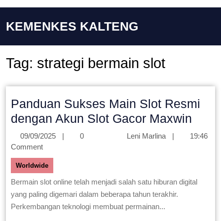
KEMENKES KALTENG
Tag:
strategi bermain slot
Panduan Sukses Main Slot Resmi
dengan Akun Slot Gacor Maxwin
09/09/2025
|
0
Leni Marlina
|
19:46
Comment
Worldwide
Bermain slot online telah menjadi salah satu hiburan digital
yang paling digemari dalam beberapa tahun terakhir.
Perkembangan teknologi membuat permainan...